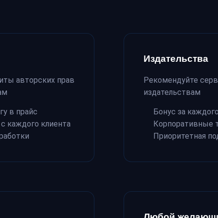
Издательства
щиты авторских прав
Рекомендуйте серв
ам
издательствам
гу в прайс
Бонус за каждог
с каждого клиента
Корпоративные 
работки
Приоритетная п
Любой желающ