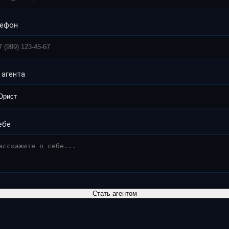
лефон
 агента
ебе
Стать агентом