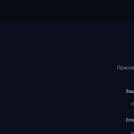
Присое
Ваш
Ema