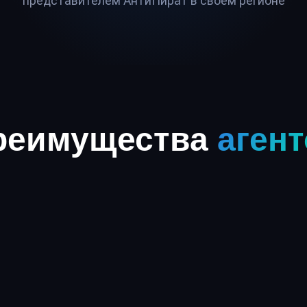
представителем АнтиПират в своём регионе
реимущества
аген