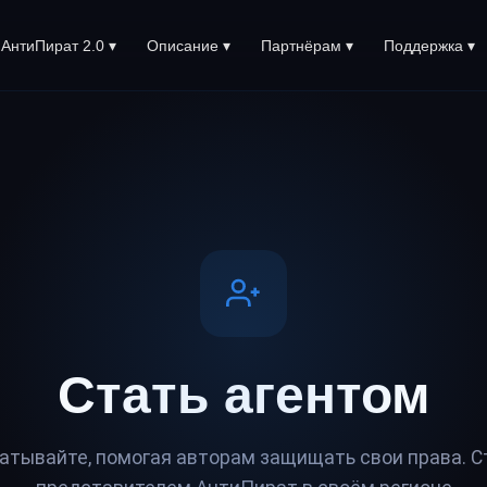
 АнтиПират 2.0 ▾
Описание ▾
Партнёрам ▾
Поддержка ▾
Стать
агентом
атывайте, помогая авторам защищать свои права. С