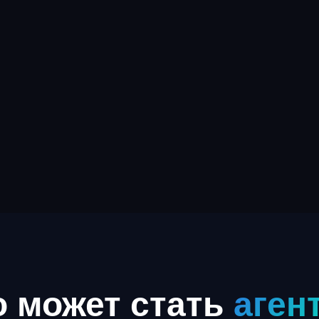
о может стать
аген