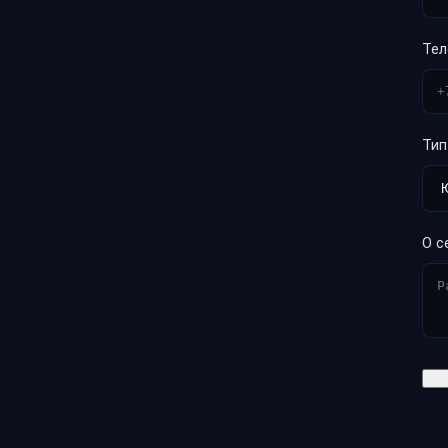
Те
Тип
О с