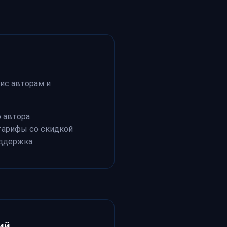
ис авторам и
о автора
тарифы со скидкой
оддержка
ий