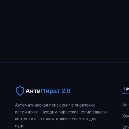
Истории успеха наших клиентов
Пр
Анти
Пират 2.0
Во
Автоматическая поиск книг в пиратских
источниках. Находим пиратские копии вашего
Ка
контента и готовим доказательства для
суда..
Оп