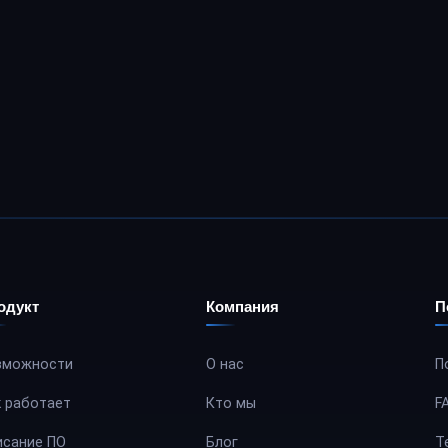
одукт
Компания
П
зможности
О нас
П
к работает
Кто мы
F
исание ПО
Блог
Т