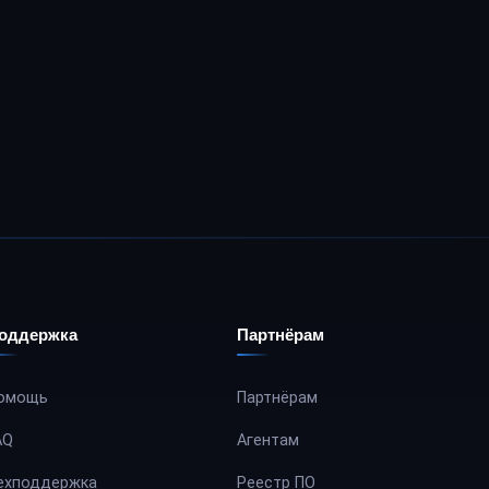
оддержка
Партнёрам
омощь
Партнёрам
AQ
Агентам
ехподдержка
Реестр ПО