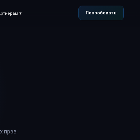
Попробовать
ртнёрам ▾
х прав