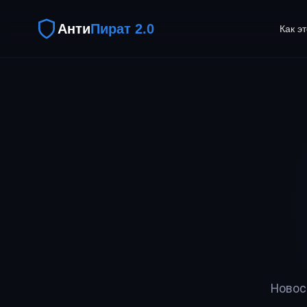
Анти
Пират 2.0
Как э
Новос