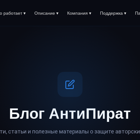
то работает ▾
Описание ▾
Компания ▾
Поддержка ▾
Па
Блог
АнтиПират
ти, статьи и полезные материалы о защите авторски